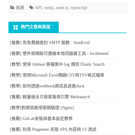
的
推薦
API
,
nestjs
,
node.js
,
typescript
Node
熱門文章與頁面︰
JS
API
[推薦] 有免費額度的 SMTP 服務 - SendGrid
框
[推薦] 使外部網路可連線本地伺服器工具 - localtunnel
架
[教學] 使用 filebeat 將檔案中 log 傳到 Elastic Search
–
[教學] 使用Microsoft Excel開啟CSV與TSV格式檔案
NestJS〉
[教學] 如何透過webhook將訊息送進slack
中
[推薦] 輕量級全文檢索搜尋引擎 Meilisearch
[教學]對網頁啟用密碼驗證 (Nginx)
[推薦] GitLab安裝與基本設定教學
[推薦] 利用 Puppeteer 抓取 SPA 內容與 UI 測試