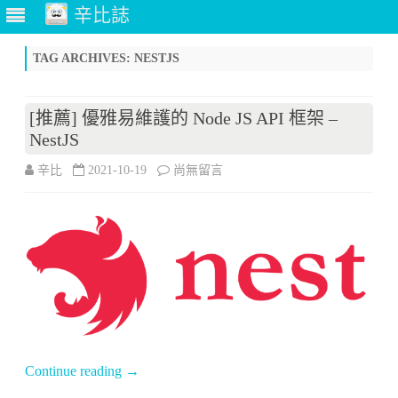
辛比誌
Skip
to
TAG ARCHIVES:
NESTJS
content
[推薦] 優雅易維護的 Node JS API 框架 –
NestJS
在
辛比
2021-10-19
尚無留言
〈[推
薦]
優
雅
易
維
Continue reading
→
護