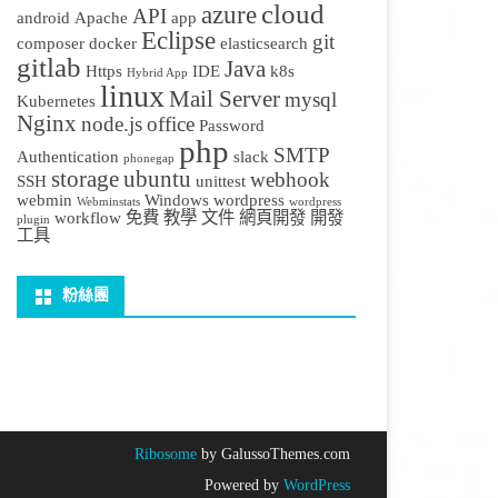
cloud
azure
API
android
Apache
app
Eclipse
git
composer
docker
elasticsearch
gitlab
Java
Https
IDE
k8s
Hybrid App
linux
Mail Server
mysql
Kubernetes
Nginx
node.js
office
Password
php
SMTP
Authentication
slack
phonegap
storage
ubuntu
webhook
SSH
unittest
webmin
Windows
wordpress
Webminstats
wordpress
workflow
免費
教學
文件
網頁開發
開發
plugin
工具
粉絲團
Ribosome
by GalussoThemes.com
Powered by
WordPress