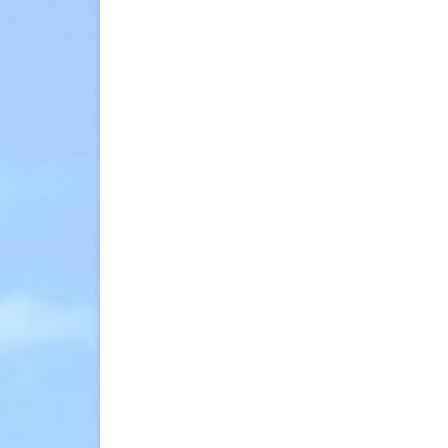
(Gradle
版
本)〉
中