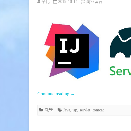
在
辛比
2019-10-14
尚無留言
〈[教
學]
使
用
IntelliJ
IDEA
建
立
Continue reading
→
Servlet
JSP
教學
Java
,
jsp
,
servlet
,
tomcat
專
案