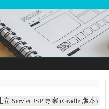
Skip
to
content
建立 Servlet JSP 專案 (Gradle 版本)