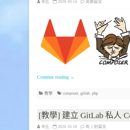
在
辛比
2020-10-14
尚無留言
〈[教
學]
composer
如
何
使
用
Continue reading
→
Gitlab
上
教學
composer
,
gitlab
,
php
的
[教學] 建立 GitLab 私人 Comp
私
人
在
辛比
2020-10-10
有 2 則留言