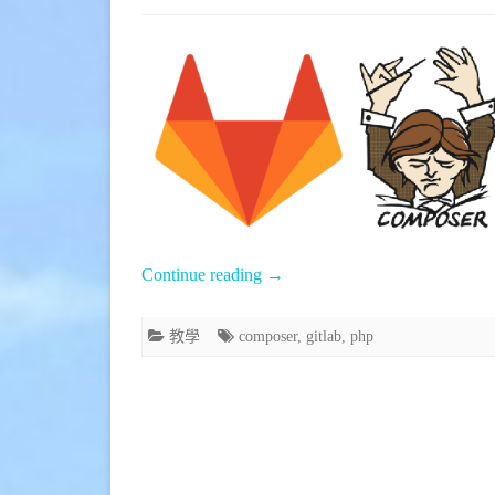
Registry〉
〈[教
中
學]
建
立
GitLab
私
人
Continue reading
→
Composer
Package
教學
composer
,
gitlab
,
php
Registry〉
中