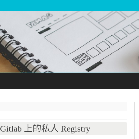
Skip
to
content
itlab 上的私人 Registry