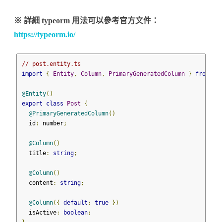
※ 詳細 typeorm 用法可以參考官方文件：
https://typeorm.io/
// post.entity.ts
import
{
Entity
,
Column
,
PrimaryGeneratedColumn
}
from
't
@Entity
()
export
class
Post
{
@PrimaryGeneratedColumn
()
  id
:
 number
;
@Column
()
  title
:
string
;
@Column
()
  content
:
string
;
@Column
({
default
:
true
})
  isActive
:
boolean
;