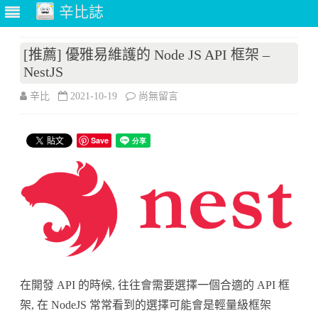
辛比誌
Skip
to
[推薦] 優雅易維護的 Node JS API 框架 –
content
NestJS
在
辛比
2021-10-19
尚無留言
〈[推
Save
薦]
優
雅
易
維
護
在開發 API 的時候, 往往會需要選擇一個合適的 API 框
的
架, 在 NodeJS 常常看到的選擇可能會是輕量級框架