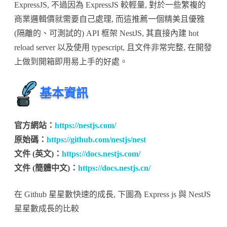
Node
ExpressJS, 不過因為 ExpressJS 較輕量, 對於一些繁複的
JS
商業邏輯價就需要自己處理, 而這推薦一個精美且優雅
(隔離的、可測試的) API 框架 NestJS, 其直接內建 hot
API
reload server 以及使用 typescript, 且文件非常完整, 在開發
框
上做到開箱即用易上手的好處。
架
–
基本資訊
NestJS〉
中
官方網站：
https://nestjs.com/
原始碼：
https://github.com/nestjs/nest
文件 (英文)：
https://docs.nestjs.com/
文件 (簡體中文)：
https://docs.nestjs.cn/
在 Github 星星數快速的成長, 下圖為 Express js 與 NestJS
星星數成長的比較