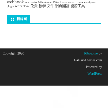
webhook
webmin
Windows
wordpress
Webminstats
wordpress
workflow
免費
教學
文件
網頁開發
開發工具
plugin
粉絲團
Copyright 2020
Ribosome
by
GalussoThemes.com
Powered by
WordPress