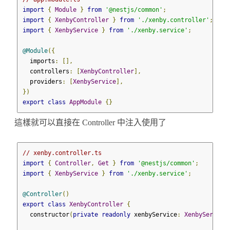
import
{
Module
}
from
'@nestjs/common'
;
import
{
XenbyController
}
from
'./xenby.controller'
;
import
{
XenbyService
}
from
'./xenby.service'
;
@Module
({
  imports
:
[],
  controllers
:
[
XenbyController
],
  providers
:
[
XenbyService
],
})
export
class
AppModule
{}
這樣就可以直接在 Controller 中注入使用了
// xenby.controller.ts
import
{
Controller
,
Get
}
from
'@nestjs/common'
;
import
{
XenbyService
}
from
'./xenby.service'
;
@Controller
()
export
class
XenbyController
{
  constructor
(
private
readonly
 xenbyService
:
XenbyService