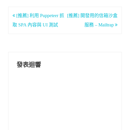
文
[推薦] 利用 Puppeteer 抓
[推薦] 開發用的信箱沙盒
章
取 SPA 內容與 UI 測試
服務 – Mailtrap
導
覽
發表迴響