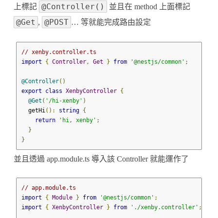
@Controller()
上標記
並且在 method 上面標記
@Get
@POST
,
… 等就能完成路由設定
// xenby.controller.ts
import
{
Controller
,
Get
}
from
'@nestjs/common'
;
@Controller
()
export
class
XenbyController
{
@Get
(
'/hi-xenby'
)
  getHi
():
string
{
return
'hi, xenby'
;
}
}
並且透過 app.module.ts 導入該 Controller 就能運作了
// app.module.ts
import
{
Module
}
from
'@nestjs/common'
;
import
{
XenbyController
}
from
'./xenby.controller'
;