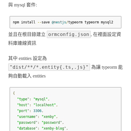
與 mysql 套件:
npm install 
--
save 
@nestjs
/
typeorm typeorm mysql2
ormconfig.json
並且在根目錄建立
, 在裡面設定資
料庫連線資訊
其中 entities 設定為
"dist/**/*.entity{.ts,.js}"
為讓 typeorm 能
夠自動載入 entities
{
"type"
:
"mysql"
,
"host"
:
"localhost"
,
"port"
:
3306
,
"username"
:
"xenby"
,
"password"
:
"password"
,
"database"
:
"xenby-blog"
,