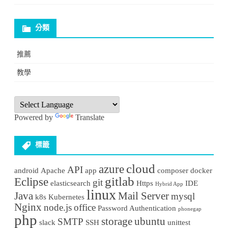
分類
推薦
教學
Powered by
Translate
標籤
cloud
azure
API
android
Apache
app
composer
docker
gitlab
Eclipse
git
elasticsearch
Https
IDE
Hybrid App
linux
Java
Mail Server
mysql
k8s
Kubernetes
Nginx
node.js
office
Password Authentication
phonegap
php
storage
ubuntu
SMTP
slack
SSH
unittest