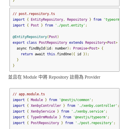
}
// post.repository.ts
import
{
EntityRepository
,
Repository
}
from
'typeorm'
;
import
{
Post
}
from
'./post.entity'
;
@EntityRepository
(
Post
)
export
class
PostRepository
extends
Repository
<
Post
>
{
  async findById
(
id
:
 number
):
Promise
<
Post
>
{
return
 await 
this
.
findOne
({
 id 
});
}
}
並且在 Module 中將 Repository 註冊為 Provider
// app.module.ts
import
{
Module
}
from
'@nestjs/common'
;
import
{
XenbyController
}
from
'./xenby.controller'
;
import
{
XenbyService
}
from
'./xenby.service'
;
import
{
TypeOrmModule
}
from
'@nestjs/typeorm'
;
import
{
PostRepository
}
from
'./post.repository'
;