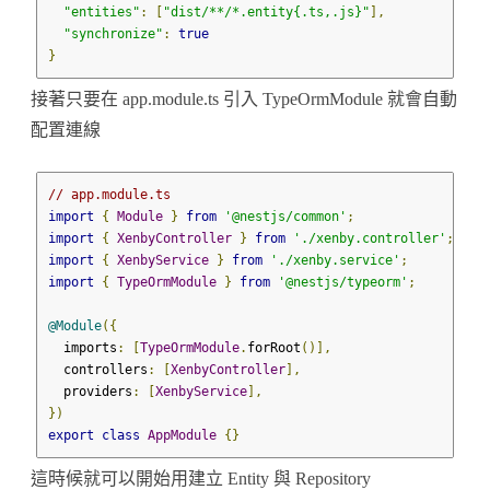
"entities"
:
[
"dist/**/*.entity{.ts,.js}"
],
"synchronize"
:
true
}
接著只要在 app.module.ts 引入 TypeOrmModule 就會自動
配置連線
// app.module.ts
import
{
Module
}
from
'@nestjs/common'
;
import
{
XenbyController
}
from
'./xenby.controller'
;
import
{
XenbyService
}
from
'./xenby.service'
;
import
{
TypeOrmModule
}
from
'@nestjs/typeorm'
;
@Module
({
  imports
:
[
TypeOrmModule
.
forRoot
()],
  controllers
:
[
XenbyController
],
  providers
:
[
XenbyService
],
})
export
class
AppModule
{}
這時候就可以開始用建立 Entity 與 Repository