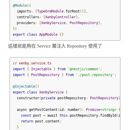
@Module
({
  imports
:
[
TypeOrmModule
.
forRoot
()],
  controllers
:
[
XenbyController
],
  providers
:
[
XenbyService
,
PostRepository
],
})
export
class
AppModule
{}
這樣就能夠在 Service 層注入 Repository 使用了
// xenby.service.ts
import
{
Injectable
}
from
'@nestjs/common'
;
import
{
PostRepository
}
from
'./post.repository'
;
@Injectable
()
export
class
XenbyService
{
  constructor
(
private
 postRepository
:
PostRepository
)
{}
  async getPostContent
(
id
:
 number
):
Promise
<string>
{
const
 post 
=
 await 
this
.
postRepository
.
findById
(
id
);
return
 post
.
content
;
}