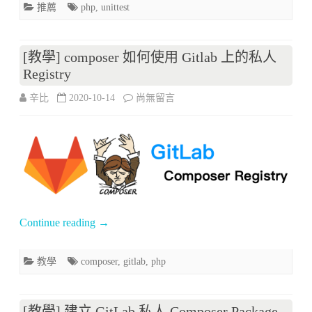
推薦
php
,
unittest
試
mock
[教學] composer 如何使用 Gitlab 上的私人
套
Registry
件
在
辛比
2020-10-14
尚無留言
–
〈[教
AspectMock〉
學]
中
composer
如
何
Continue reading
→
使
教學
composer
,
gitlab
,
php
用
Gitlab
[教學] 建立 GitLab 私人 Composer Package