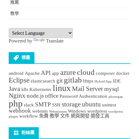
推薦
教學
Powered by
Translate
標籤
cloud
azure
API
android
Apache
app
composer
docker
gitlab
Eclipse
git
elasticsearch
Https
IDE
Hybrid App
linux
Java
Mail Server
mysql
k8s
Kubernetes
Nginx
node.js
office
Password Authentication
phonegap
php
storage
ubuntu
SMTP
slack
SSH
unittest
webhook
webmin
Windows
wordpress
Webminstats
wordpress
workflow
免費
教學
文件
網頁開發
開發工具
plugin
粉絲團