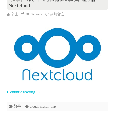
Function〉
Nextcloud
中
在
辛比
2018-12-22
尚無留言
〈[教
學]
架
設
自
己
的
私
Continue reading
→
有
雲
教學
cloud
,
mysql
,
php
端