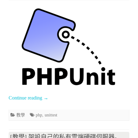
〈[教
學]
如
何
使
用
PHPUnit
進
行
Continue reading
→
測
試
教學
php
,
unittest
與
Mock
[教學] 架設自己的私有雲端硬碟伺服器-