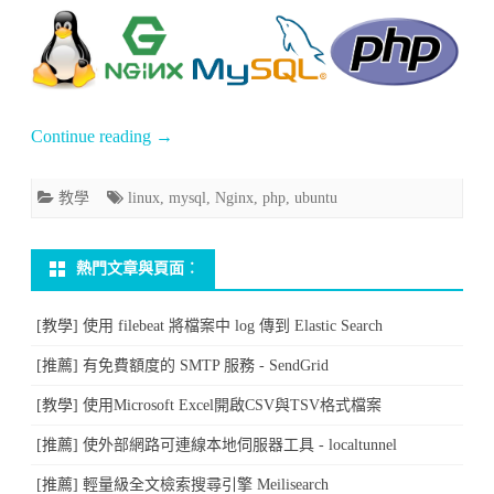
安
學]
裝
安
教
裝
學
Continue reading
→
LEMP(Linux+Nginx+MySQL+PHP)
(Linux)〉
環
教學
linux
,
mysql
,
Nginx
,
php
,
ubuntu
中
境〉
中
熱門文章與頁面︰
[教學] 使用 filebeat 將檔案中 log 傳到 Elastic Search
[推薦] 有免費額度的 SMTP 服務 - SendGrid
[教學] 使用Microsoft Excel開啟CSV與TSV格式檔案
[推薦] 使外部網路可連線本地伺服器工具 - localtunnel
[推薦] 輕量級全文檢索搜尋引擎 Meilisearch