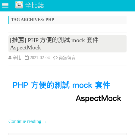
辛比誌
Skip
to
TAG ARCHIVES:
PHP
content
[推薦] PHP 方便的測試 mock 套件 –
AspectMock
在
辛比
2021-02-04
尚無留言
〈[推
薦]
PHP
方
便
的
Continue reading
→
測