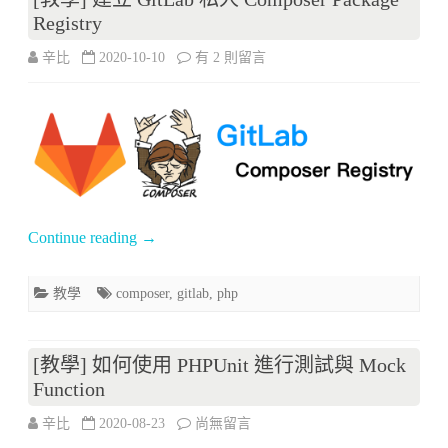
上
Registry
的
在
辛比
2020-10-10
有 2 則留言
私
〈[教
人
學]
Registry〉
建
中
立
GitLab
Continue reading
→
私
教學
composer
,
gitlab
,
php
人
Composer
[教學] 如何使用 PHPUnit 進行測試與 Mock
Package
Function
Registry〉
在
辛比
2020-08-23
尚無留言
中