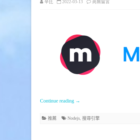
在
辛比
2022-03-13
尚無留言
〈[推
薦]
輕
量
級
全
文
檢
索
Continue reading
→
搜
推薦
Nodejs
,
搜尋引擎
尋
引