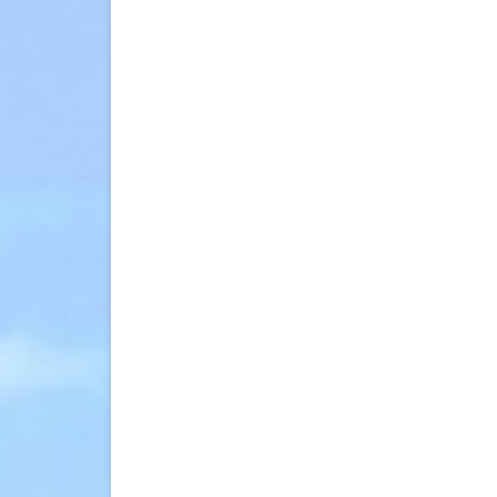
擎
Meilisearch〉
中