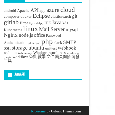
cloud
azure
API
android
Apache
app
Eclipse
git
composer
docker
elasticsearch
gitlab
Java
Https
IDE
k8s
Hybrid App
linux
Mail Server
mysql
Kubernetes
Nginx
node.js
office
Password
php
SMTP
Authentication
slack
phonegap
storage
ubuntu
webhook
SSH
unittest
webmin
Windows
wordpress
Webminstats
wordpress
workflow
免費
教學
文件
網頁開發
開發
plugin
工具
粉絲團
Ribosome
by GalussoThemes.com