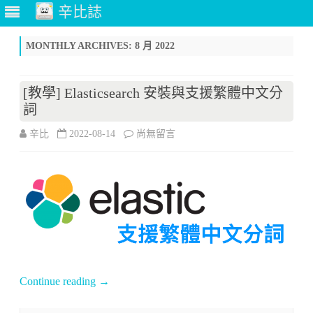
辛比誌
Skip
to
MONTHLY ARCHIVES:
8 月 2022
content
[教學] Elasticsearch 安裝與支援繁體中文分
詞
在
辛比
2022-08-14
尚無留言
〈[教
學]
Elasticsearch
安
裝
與
Continue reading
→
支