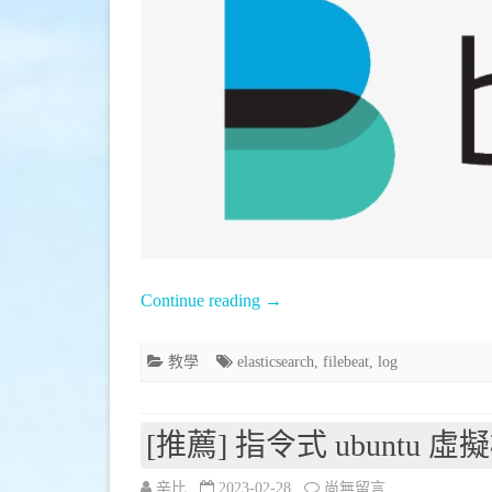
使
用
filebeat
將
檔
案
中
log
Continue reading
→
傳
教學
elasticsearch
,
filebeat
,
log
到
Elastic
[推薦] 指令式 ubuntu 虛擬
Search〉
中
在
辛比
2023-02-28
尚無留言