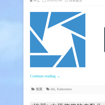
在
辛比
2024-02-08
尚無留言
〈[推
薦]
Kubernetes
(k8s)
GUI
管
理
工
具
Continue reading
→
–
推薦
k8s
,
Kubernetes
Lens〉
中