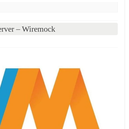
er – Wiremock