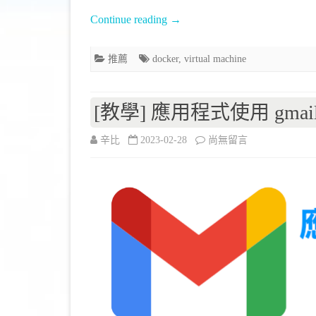
工
Continue reading
→
具
–
推薦
docker
,
virtual machine
Multipass〉
中
[教學] 應用程式使用 gmai
在
辛比
2023-02-28
尚無留言
〈[教
學]
應
用
程
式
使