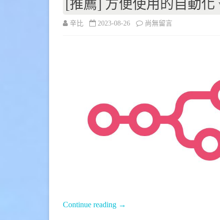
[推薦] 方便使用的自動化 wor
在
辛比
2023-08-26
尚無留言
〈[推
薦]
方
便
使
用
的
自
動
化
Continue reading
→
workflow