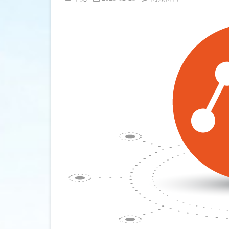
〈[推
薦]
指
令
式
ubuntu
虛
擬
機
器
管
理