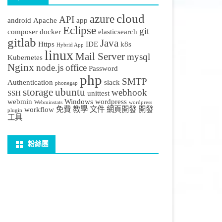
cloud
azure
API
android
Apache
app
Eclipse
git
composer
docker
elasticsearch
gitlab
Java
Https
IDE
k8s
Hybrid App
linux
Mail Server
mysql
Kubernetes
Nginx
node.js
office
Password
php
SMTP
Authentication
slack
phonegap
storage
ubuntu
webhook
SSH
unittest
webmin
Windows
wordpress
Webminstats
wordpress
workflow
免費
教學
文件
網頁開發
開發
plugin
工具
粉絲團