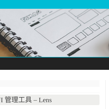
Skip
to
content
GUI 管理工具 – Lens