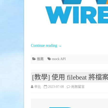
server
–
Wiremock〉
中
Continue reading
→
推薦
mock API
[教學] 使用 filebeat 將檔案中
在
辛比
2023-07-08
尚無留言
〈[教
學]