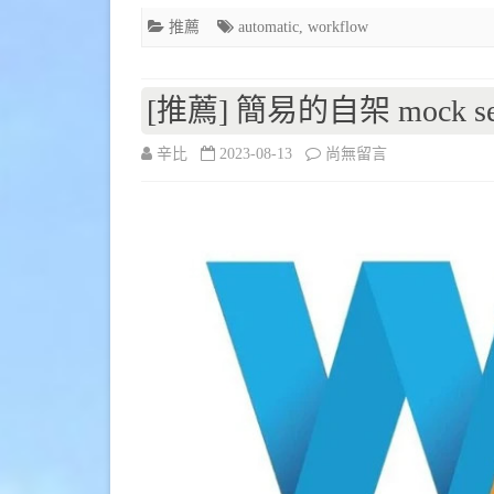
工
推薦
automatic
,
workflow
具
–
[推薦] 簡易的自架 mock serv
n8n〉
在
辛比
2023-08-13
尚無留言
中
〈[推
薦]
簡
易
的
自
架
mock