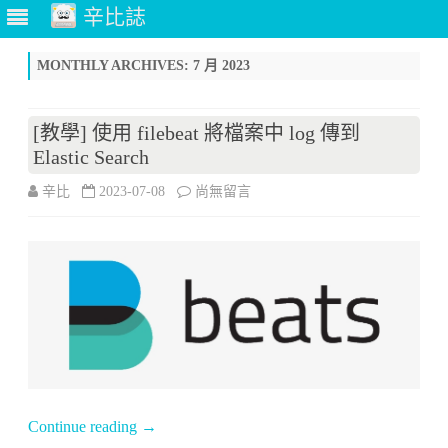
辛比誌
Skip
to
MONTHLY ARCHIVES:
7 月 2023
content
[教學] 使用 filebeat 將檔案中 log 傳到
Elastic Search
在
辛比
2023-07-08
尚無留言
〈[教
學]
使
用
filebeat
將
Continue reading
→
檔