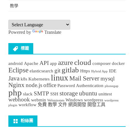
教學
Powered by
Translate
標籤
cloud
azure
API
android
Apache
app
composer
docker
gitlab
Eclipse
git
elasticsearch
Https
IDE
Hybrid App
linux
Java
Mail Server
mysql
k8s
Kubernetes
Nginx
node.js
office
Password Authentication
phonegap
php
storage
ubuntu
SMTP
slack
SSH
unittest
webhook
webmin
Windows
wordpress
Webminstats
wordpress
workflow
免費
教學
文件
網頁開發
開發工具
plugin
粉絲團