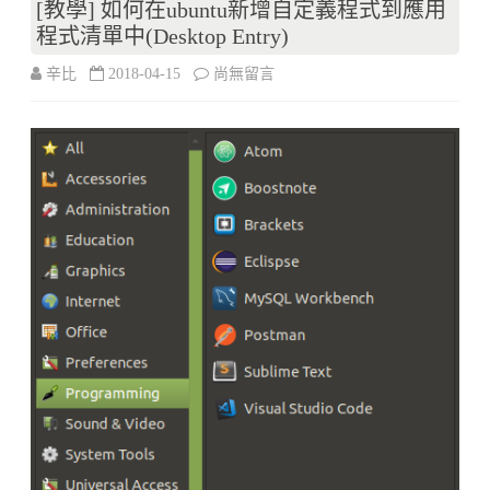
[教學] 如何在ubuntu新增自定義程式到應用
PHP
程式清單中(Desktop Entry)
(Apache)〉
在
辛比
2018-04-15
尚無留言
中
〈[教
學]
如
何
在
ubuntu
新
增
自
定