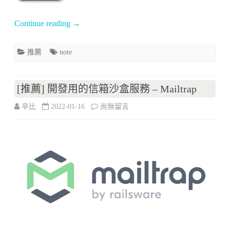
記
Continue reading
→
軟
推薦
note
體
–
[推薦] 開發用的信箱沙盒服務 – Mailtrap
Joplin〉
在
辛比
2022-01-16
尚無留言
中
〈[推
薦]
開
發
用
的