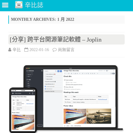
辛比誌
Skip
to
MONTHLY ARCHIVES:
1 月 2022
content
[分享] 跨平台開源筆記軟體 – Joplin
在
辛比
2022-01-16
尚無留言
〈[分
享]
跨
平
台
開
源
筆