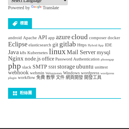
Powered by
Translate
標籤
cloud
azure
API
android
Apache
app
composer
docker
gitlab
Eclipse
git
elasticsearch
Https
IDE
Hybrid App
linux
Java
Mail Server
mysql
k8s
Kubernetes
Nginx
node.js
office
Password Authentication
phonegap
php
storage
ubuntu
SMTP
slack
SSH
unittest
webhook
webmin
Windows
wordpress
Webminstats
wordpress
workflow
免費
教學
文件
網頁開發
開發工具
plugin
粉絲團