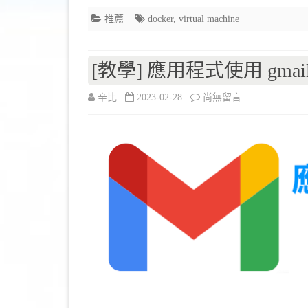
–
推薦
docker
,
virtual machine
Multipass〉
中
[教學] 應用程式使用 gmai
在
辛比
2023-02-28
尚無留言
〈[教
學]
應
用
程
式
使
用