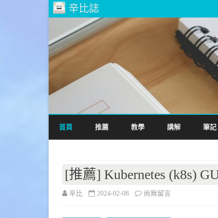
辛比誌
首頁
推薦
教學
講解
筆記
[推薦] Kubernetes (k8s) 
在
辛比
2024-02-08
尚無留言
〈[推