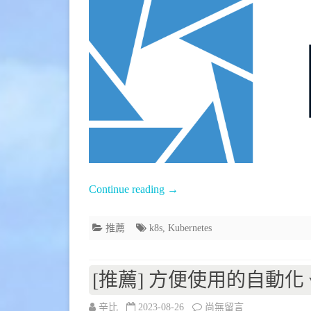
薦]
Kubernetes
(k8s)
GUI
管
理
工
具
Continue reading
→
–
推薦
k8s
,
Kubernetes
Lens〉
中
[推薦] 方便使用的自動化 wor
在
辛比
2023-08-26
尚無留言