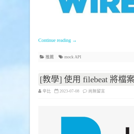
Wiremock〉
中
Continue reading
→
推薦
mock API
[教學] 使用 filebeat 將檔案中
在
辛比
2023-07-08
尚無留言
〈[教
學]
使
用