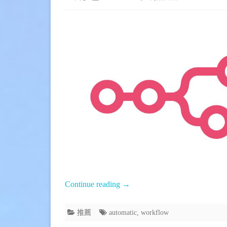
〈[推
薦]
方
便
使
用
的
自
動
化
Continue reading
→
workflow
工
推薦
automatic
,
workflow