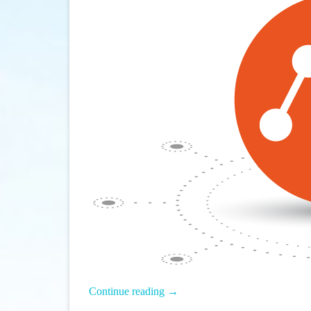
薦]
指
令
式
ubuntu
虛
擬
機
器
管
理
工
Continue reading
→
具