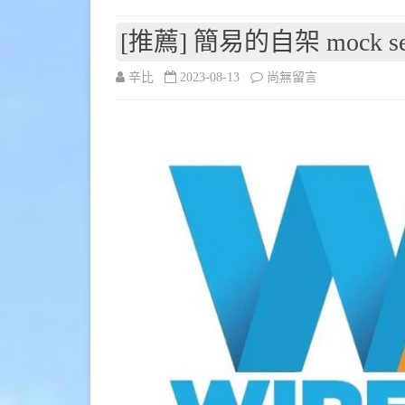
具
–
[推薦] 簡易的自架 mock serv
n8n〉
在
辛比
2023-08-13
尚無留言
中
〈[推
薦]
簡
易
的
自
架
mock
server
–