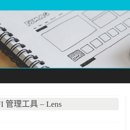
Skip
to
content
GUI 管理工具 – Lens