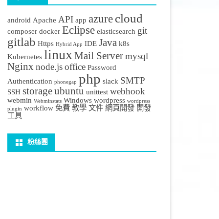
cloud
azure
API
android
Apache
app
Eclipse
git
composer
docker
elasticsearch
gitlab
Java
Https
IDE
k8s
Hybrid App
linux
Mail Server
mysql
Kubernetes
Nginx
node.js
office
Password
php
SMTP
Authentication
slack
phonegap
storage
ubuntu
webhook
SSH
unittest
webmin
Windows
wordpress
Webminstats
wordpress
workflow
免費
教學
文件
網頁開發
開發
plugin
工具
粉絲團