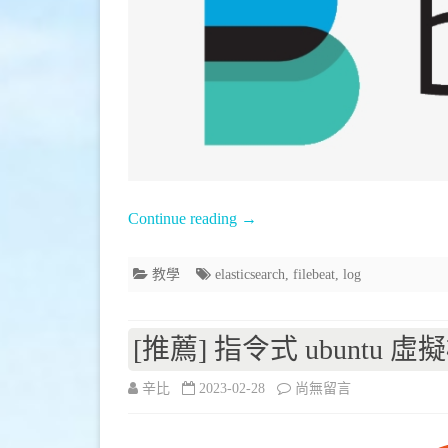
filebeat
將
檔
案
中
log
Continue reading
→
傳
教學
elasticsearch
,
filebeat
,
log
到
Elastic
[推薦] 指令式 ubuntu 虛擬
Search〉
中
在
辛比
2023-02-28
尚無留言
〈[推