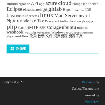
cloud
azure
API
android
Apache
app
composer
docker
gitlab
Eclipse
git
elasticsearch
Https
IDE
Hybrid App
linux
Java
Mail Server
mysql
k8s
Kubernetes
Nginx
node.js
office
Password Authentication
phonegap
php
storage
ubuntu
SMTP
slack
SSH
unittest
webhook
webmin
Windows
wordpress
Webminstats
wordpress
workflow
免費
教學
文件
網頁開發
開發工具
plugin
粉絲團
Copyright 2020
Ribosome
by
GalussoThemes.com
Powered by
WordPress