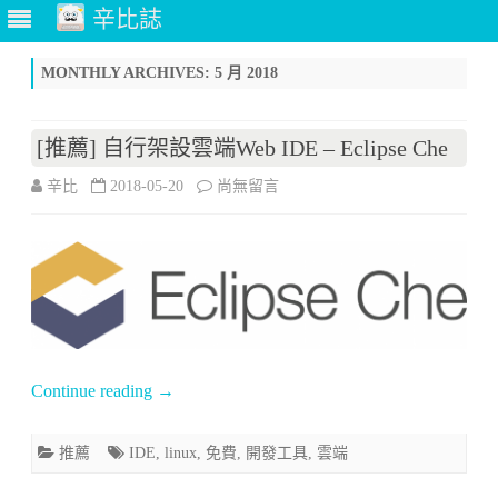
辛比誌
Skip
to
MONTHLY ARCHIVES:
5 月 2018
content
[推薦] 自行架設雲端Web IDE – Eclipse Che
在
辛比
2018-05-20
尚無留言
〈[推
薦]
自
行
架
Continue reading
→
設
推薦
IDE
,
linux
,
免費
,
開發工具
,
雲端
雲
端