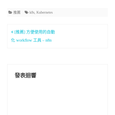
推薦
k8s
,
Kubernetes
文
[推薦] 方便使用的自動
章
化 workflow 工具 – n8n
導
覽
發表迴響