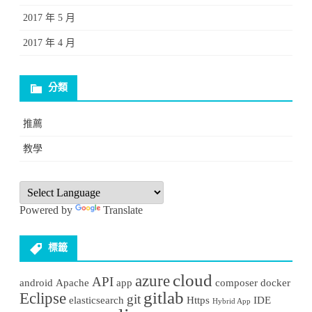
2017 年 5 月
2017 年 4 月
分類
推薦
教學
Powered by
Translate
標籤
cloud
azure
API
android
Apache
app
composer
docker
gitlab
Eclipse
git
elasticsearch
Https
IDE
Hybrid App