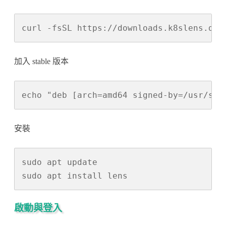
curl -fsSL https://downloads.k8slens.dev
加入 stable 版本
echo "deb [arch=amd64 signed-by=/usr/sha
安裝
sudo apt update

sudo apt install lens
啟動與登入