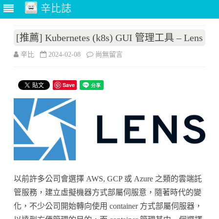
辛比誌
Skip
to
[推薦] Kubernetes (k8s) GUI 管理工具 – Lens
content
在
辛比
2024-02-08
尚無留言
〈[推
Save
薦]
Kubernetes
(k8s)
GUI
管
理
以前許多公司會選擇 AWS, GCP 或 Azure 之類的雲端託
工
管服務，建立虛擬機器方式部屬伺服意，隨著時代的變
化，不少公司開始轉向使用 container 方式部屬伺服器，
具