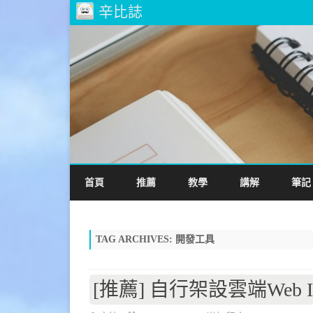
辛比誌
首頁
推薦
教學
講解
筆記
TAG ARCHIVES:
開發工具
[推薦] 自行架設雲端Web IDE 