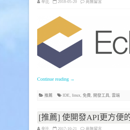
在
辛比
2018-05-20
尚無留言
〈[推
薦]
自
行
架
設
雲
Continue reading
→
端
Web
推薦
IDE
,
linux
,
免費
,
開發工具
,
雲端
IDE
–
[推薦] 使開發API更方便的工
Eclipse
在
辛比
2017-10-21
尚無留言