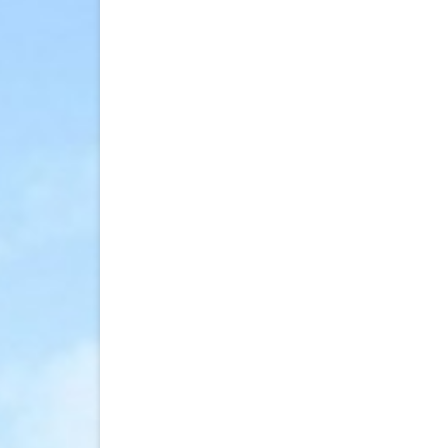
Postman
(基
本
教
學)〉
中