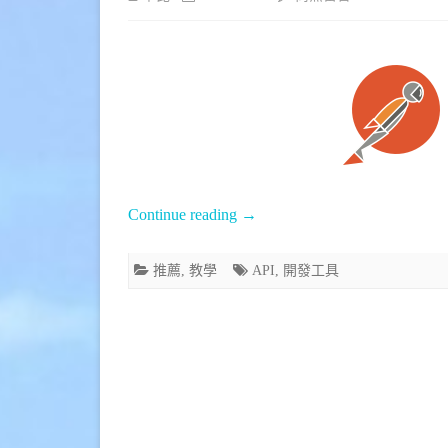
Che〉
〈[推
中
薦]
使
開
發
API
Continue reading
→
更
推薦
,
教學
API
,
開發工具
方
便
的
工
具