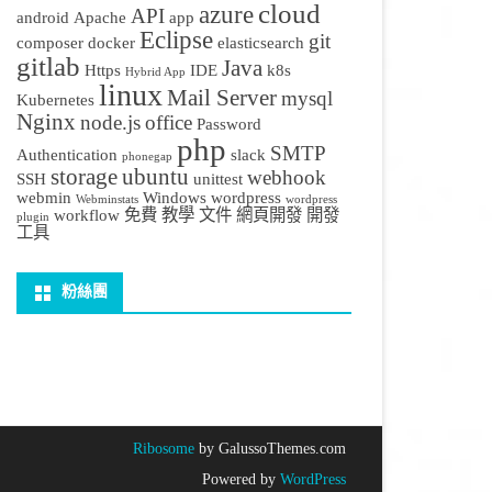
cloud
azure
API
android
Apache
app
Eclipse
git
composer
docker
elasticsearch
gitlab
Java
Https
IDE
k8s
Hybrid App
linux
Mail Server
mysql
Kubernetes
Nginx
node.js
office
Password
php
SMTP
Authentication
slack
phonegap
storage
ubuntu
webhook
SSH
unittest
webmin
Windows
wordpress
Webminstats
wordpress
workflow
免費
教學
文件
網頁開發
開發
plugin
工具
粉絲團
Ribosome
by GalussoThemes.com
Powered by
WordPress