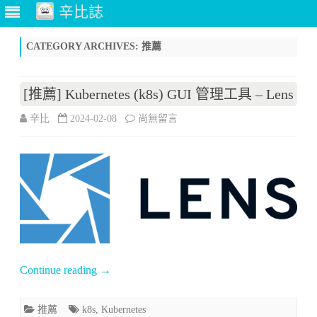
辛比誌
Skip
to
CATEGORY ARCHIVES:
推薦
content
[推薦] Kubernetes (k8s) GUI 管理工具 – Lens
在
辛比
2024-02-08
尚無留言
〈[推
薦]
Kubernetes
(k8s)
GUI
管
Continue reading
→
理
推薦
k8s
,
Kubernetes
工