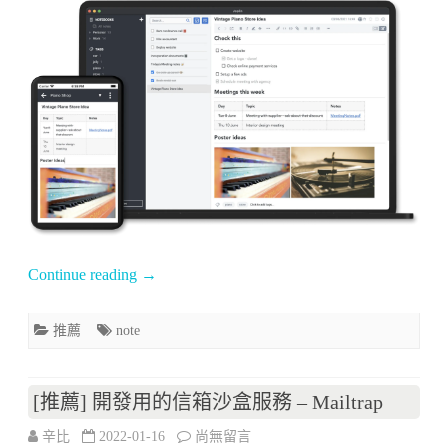
享]
擎
跨
Meilisearch〉
平
中
台
開
源
筆
記
Continue reading
→
軟
推薦
note
體
–
[推薦] 開發用的信箱沙盒服務 – Mailtrap
Joplin〉
在
辛比
2022-01-16
尚無留言
中