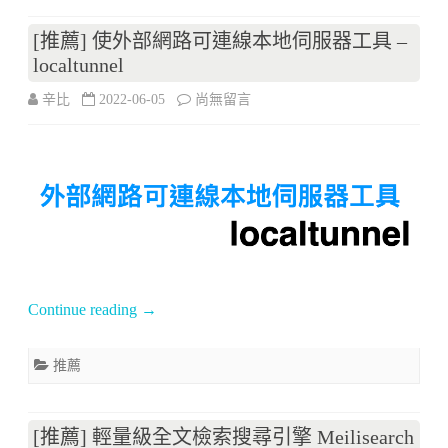
–
[推薦] 使外部網路可連線本地伺服器工具 –
localtunnel
Firebase
在
辛比
2022-06-05
尚無留言
(Web
〈[推
篇)〉
薦]
中
使
外
部
網
Continue reading
→
路
推薦
可
連
[推薦] 輕量級全文檢索搜尋引擎 Meilisearch