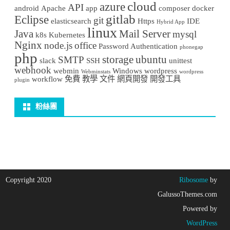
cloud
azure
API
android
Apache
app
composer
docker
gitlab
Eclipse
git
elasticsearch
Https
IDE
Hybrid App
linux
Java
Mail Server
mysql
k8s
Kubernetes
Nginx
node.js
office
Password Authentication
phonegap
php
storage
ubuntu
SMTP
slack
SSH
unittest
webhook
webmin
Windows
wordpress
Webminstats
wordpress
workflow
免費
教學
文件
網頁開發
開發工具
plugin
粉絲團
Copyright 2020
Ribosome
by
GalussoThemes.com
Powered by
WordPress