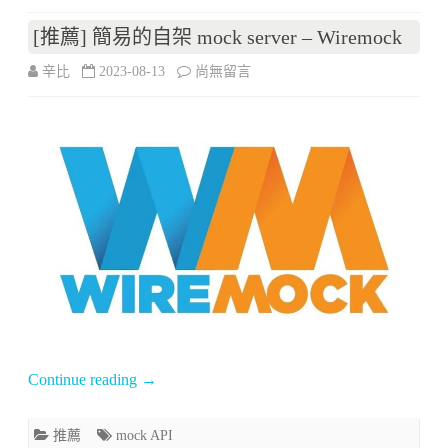
化
[推薦] 簡易的自架 mock server – Wiremock
workflow
在
辛比
2023-08-13
尚無留言
工
〈[推
具
薦]
–
簡
n8n〉
易
中
的
自
架
mock
Continue reading
→
server
–
推薦
mock API