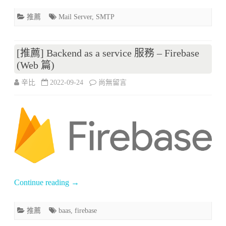
推薦
Mail Server
,
SMTP
服
務
[推薦] Backend as a service 服務 – Firebase
–
(Web 篇)
SendGrid〉
在
辛比
2022-09-24
尚無留言
中
〈[推
薦]
Backend
as
a
Continue reading
→
service
服
推薦
baas
,
firebase
務