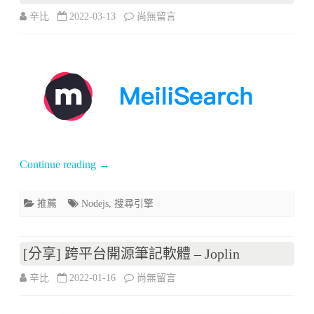
線
在
辛比
2022-03-13
尚無留言
本
〈[推
地
薦]
伺
輕
服
量
器
級
工
全
Continue reading
→
具
文
–
推薦
Nodejs
,
搜尋引擎
檢
localtunnel〉
索
中
[分享] 跨平台開源筆記軟體 – Joplin
搜
在
辛比
2022-01-16
尚無留言
尋
〈[分
引