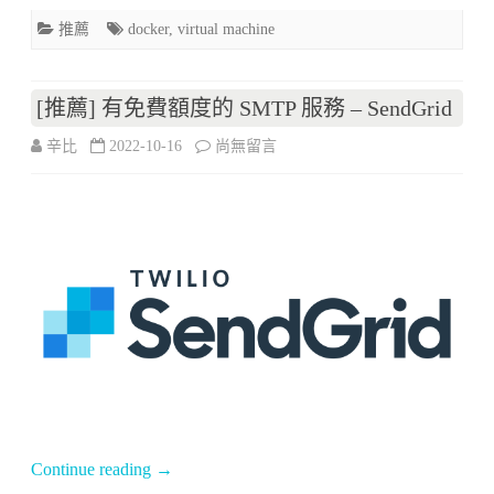
器
推薦
docker
,
virtual machine
管
理
[推薦] 有免費額度的 SMTP 服務 – SendGrid
工
在
辛比
2022-10-16
尚無留言
具
〈[推
–
薦]
Multipass〉
有
中
免
費
額
度
的
Continue reading
→
SMTP