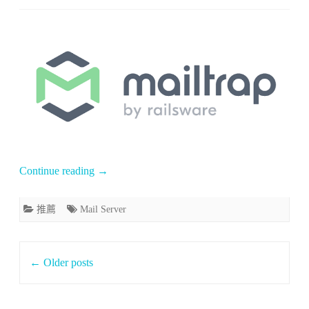
〈[推
薦]
開
發
用
的
信
Continue reading
→
箱
沙
推薦
Mail Server
盒
Post
服
←
Older posts
navigation
務
–