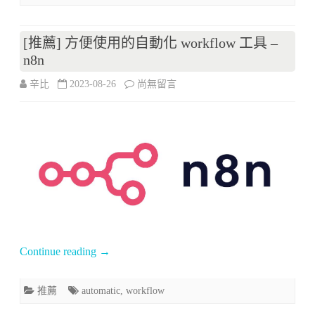
具
[推薦] 方便使用的自動化 workflow 工具 –
–
n8n
Lens〉
在
辛比
2023-08-26
尚無留言
中
〈[推
薦]
方
便
使
用
Continue reading
→
的
自
推薦
automatic
,
workflow
動