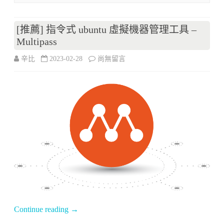
Wiremock〉
中
[推薦] 指令式 ubuntu 虛擬機器管理工具 –
Multipass
在
辛比
2023-02-28
尚無留言
〈[推
薦]
指
令
式
ubuntu
虛
擬
Continue reading
→
機