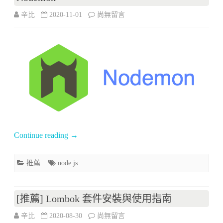
件
在
辛比
2020-11-01
尚無留言
–
〈[推
AspectMock〉
薦]
中
開
發
Node.js
Server
Continue reading
→
自
動
推薦
node.js
重
啟
[推薦] Lombok 套件安裝與使用指南
好
在
辛比
2020-08-30
尚無留言