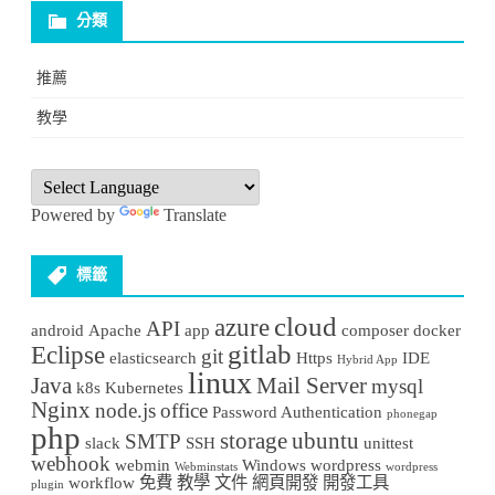
分類
推薦
教學
Powered by
Translate
標籤
cloud
azure
API
android
Apache
app
composer
docker
gitlab
Eclipse
git
elasticsearch
Https
IDE
Hybrid App
linux
Java
Mail Server
mysql
k8s
Kubernetes
Nginx
node.js
office
Password Authentication
phonegap
php
storage
ubuntu
SMTP
slack
SSH
unittest
webhook
webmin
Windows
wordpress
Webminstats
wordpress
workflow
免費
教學
文件
網頁開發
開發工具
plugin