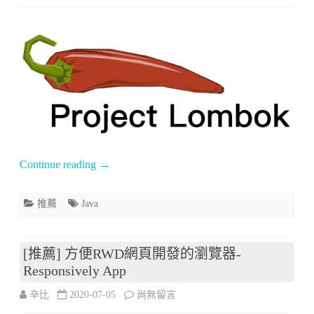
工
〈[推
具-
薦]
Nodemon〉
Lombok
中
套
件
安
裝
Continue reading
→
與
推薦
Java
使
用
[推薦] 方便RWD網頁開發的瀏覽器-
指
Responsively App
南〉
在
辛比
2020-07-05
尚無留言
中