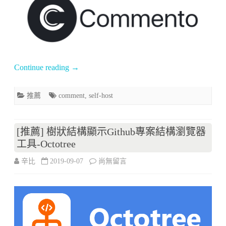
工
自
具-
架
Docsify〉
整
中
Continue reading
→
合
性
推薦
comment
,
self-host
留
言
[推薦] 樹狀結構顯示Github專案結構瀏覽器
系
工具-Octotree
統
在
辛比
2019-09-07
尚無留言
–
〈[推
Commento〉
薦]
中
樹