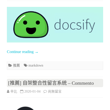
〈[推
Responsively
薦]
App〉
使
中
用
markdown
撰
Continue reading
→
寫
文
推薦
markdown
件
網
[推薦] 自架整合性留言系統 – Commento
站
在
辛比
2020-01-04
尚無留言
的
〈[推
好
薦]