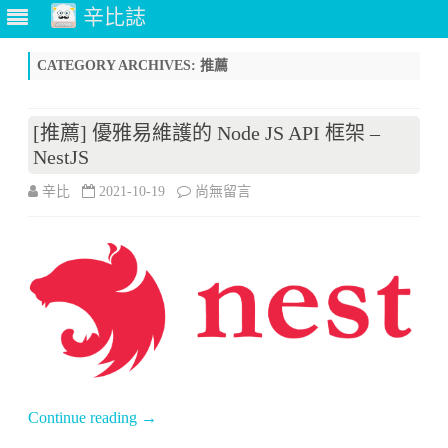
辛比誌
Skip
to
CATEGORY ARCHIVES:
推薦
content
[推薦] 優雅易維護的 Node JS API 框架 –
NestJS
在
辛比
2021-10-19
尚無留言
〈[推
薦]
優
雅
易
維
Continue reading
→
護