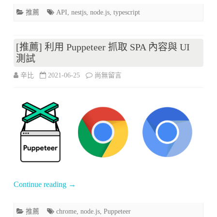
的
推薦
API
,
nestjs
,
node.js
,
typescript
Node
JS
[推薦] 利用 Puppeteer 抓取 SPA 內容與 UI
測試
API
在
辛比
2021-06-25
尚無留言
框
〈[推
架
薦]
–
利
NestJS〉
用
中
Puppeteer
抓
Continue reading
→
取
SPA
推薦
chrome
,
node.js
,
Puppeteer