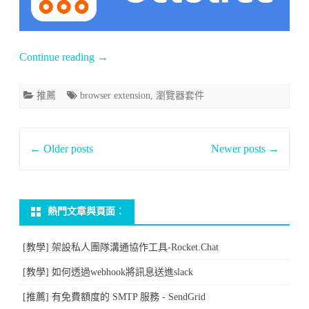
狀
結
構
Continue reading
→
顯
推薦
browser extension
,
瀏覽器套件
示
Github
Post
←
Older posts
Newer posts
→
專
navigation
案
結
熱門文章與頁面︰
構
[教學] 架設私人團隊溝通協作工具-Rocket.Chat
瀏
[教學] 如何透過webhook將訊息送進slack
覽
[推薦] 有免費額度的 SMTP 服務 - SendGrid
器