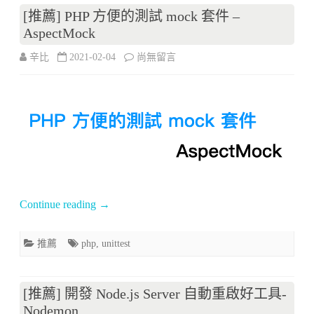
的
[推薦] PHP 方便的測試 mock 套件 –
AspectMock
好
在
辛比
2021-02-04
尚無留言
工
〈[推
具
薦]
RequestBin〉
PHP
中
方
便
的
Continue reading
→
測
推薦
php
,
unittest
試
mock
[推薦] 開發 Node.js Server 自動重啟好工具-
套
Nodemon