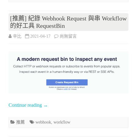
內
[推薦] 紀錄 Webhook Request 與串 Workflow
容
的好工具 RequestBin
與
在
辛比
2021-04-17
尚無留言
UI
〈[推
測
薦]
試〉
紀
中
錄
Webhook
Request
Continue reading
→
與
串
推薦
webhook
,
workflow
Workflow