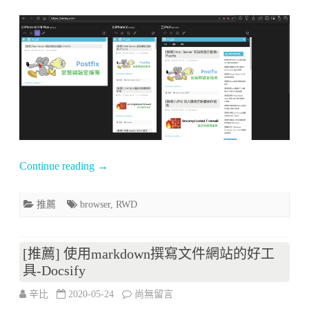
〈[推
薦]
方
便
RWD
網
頁
Continue reading
→
開
發
推薦
browser
,
RWD
的
瀏
[推薦] 使用markdown撰寫文件網站的好工
具-Docsify
覽
在
辛比
2020-05-24
器-
尚無留言