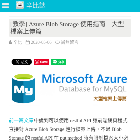
辛比誌
Skip
to
[教學] Azure Blob Storage 使用指南 – 大型
content
檔案上傳篇
在
辛比
2020-05-06
尚無留言
〈[教
Save
學]
Azure
Blob
Storage
使
用
前一篇文章
中說到可以使用 restful API 讓前端網頁程式
直接對 Azure Blob Storage 進行檔案上傳，不過 Blob
指
Storage 的 restful API 在 put method 時有限制檔案大小必