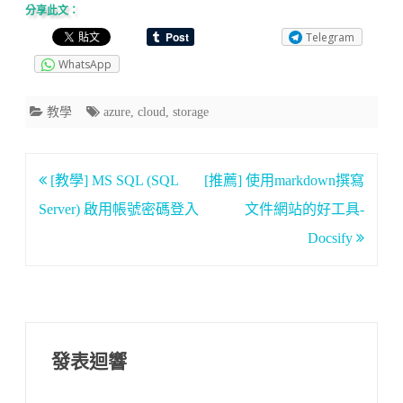
分享此文：
Telegram
WhatsApp
教學
azure
,
cloud
,
storage
文
[教學] MS SQL (SQL
[推薦] 使用markdown撰寫
章
Server) 啟用帳號密碼登入
文件網站的好工具-
導
Docsify
覽
發表迴響