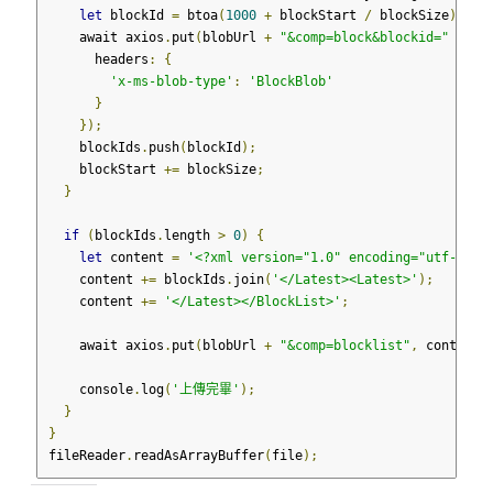
let
 blockId 
=
 btoa
(
1000
+
 blockStart 
/
 blockSize
);
    await axios
.
put
(
blobUrl 
+
"&comp=block&blockid="
+
 bl
      headers
:
{
'x-ms-blob-type'
:
'BlockBlob'
}
});
    blockIds
.
push
(
blockId
);
    blockStart 
+=
 blockSize
;
}
if
(
blockIds
.
length 
>
0
)
{
let
 content 
=
'<?xml version="1.0" encoding="utf-8"?>
    content 
+=
 blockIds
.
join
(
'</Latest><Latest>'
);
    content 
+=
'</Latest></BlockList>'
;
    await axios
.
put
(
blobUrl 
+
"&comp=blocklist"
,
 content
)
    console
.
log
(
'上傳完畢'
);
}
}
fileReader
.
readAsArrayBuffer
(
file
);