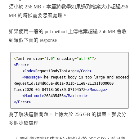
南
須小於 256 MB，本篇將教學如果遇到檔案大小超過256
–
MB 的時候需要怎麼處理。
大
如果使用一般的 put method 上傳檔案超過 256 MB 會收
型
到類似下面的 response
檔
案
<?
xml version
=
"1.0"
 encoding
=
"utf-8"
?>
<Error>
上
<Code>
RequestBodyTooLarge
</Code>
傳
<Message>
The request body is too large and exceeds the
RequestId:184d0d5a-d01a-011b-11e8-21131f000000

篇〉
Time:2020-05-04T13:50:39.8719457Z
</Message>
<MaxLimit>
268435456
</MaxLimit>
中
</Error>
為了解決這個問題，上傳大於 256 GB 的檔案，就要分
多個步驟處理