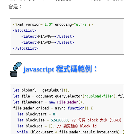
會是：
<?
xml version
=
"1.0"
 encoding
=
"utf-8"
?>
<BlockList>
<Latest>
MTAwMA==
</Latest>
<Latest>
MTAwMQ==
</Latest>
</BlockList>
javascript 程式碼範例：
let
 blobUrl 
=
 getBlobUrl
();
let
 file 
=
 document
.
querySelector
(
'#upload-file'
).
files
[
0
let
 fileReader 
=
new
FileReader
();
fileReader
.
onload 
=
 async 
function
()
{
let
 blockStart 
=
0
;
let
 blockSize 
=
52428800
;
// 每份 block 大小 (50MB)
let
 blockIds 
=
[];
// 要更新的 block id
while
(
blockStart 
<
 fileReader
.
result
.
byteLength
)
{