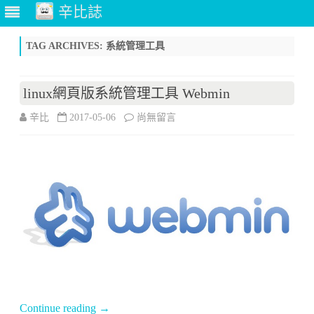
辛比誌
Skip
to
TAG ARCHIVES:
系統管理工具
content
linux網頁版系統管理工具 Webmin
在
辛比
2017-05-06
尚無留言
〈linux
網
頁
版
系
統
管
Continue reading
→
理