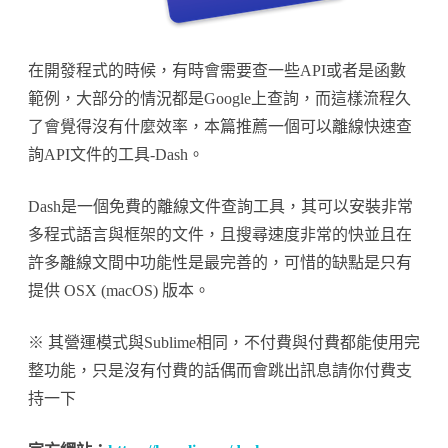
件
快
在開發程式的時候，有時會需要查一些API或者是函數
速
範例，大部分的情況都是Google上查詢，而這樣流程久
查
了會覺得沒有什麼效率，本篇推薦一個可以離線快速查
詢
詢API文件的工具-Dash。
工
Dash是一個免費的離線文件查詢工具，其可以安裝非常
具-
多程式語言與框架的文件，且搜尋速度非常的快並且在
Dash〉
許多離線文間中功能性是最完善的，可惜的缺點是只有
中
提供 OSX (macOS) 版本。
※ 其營運模式與Sublime相同，不付費與付費都能使用完
整功能，只是沒有付費的話偶而會跳出訊息請你付費支
持一下