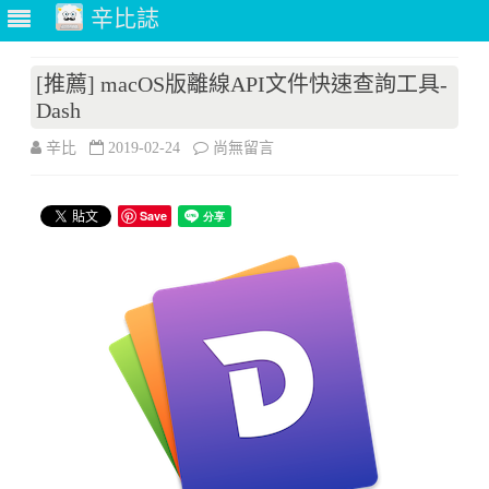
辛比誌
Skip
to
[推薦] macOS版離線API文件快速查詢工具-
content
Dash
在
辛比
2019-02-24
尚無留言
〈[推
Save
薦]
macOS
版
離
線
API
文