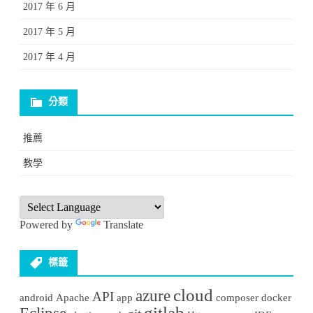
2017 年 6 月
2017 年 5 月
2017 年 4 月
分類
推薦
教學
Powered by
Translate
標籤
cloud
azure
API
android
Apache
app
composer
docker
gitlab
Eclipse