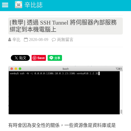
辛比誌
Skip
to
[教學] 透過 SSH Tunnel 將伺服器內部服務
content
綁定到本機電腦上
在
辛比
2020-08-09
尚無留言
〈[教
Save
學]
透
過
SSH
Tunnel
將
伺
有時會因為安全性的關係，一些資源像是資料庫或是