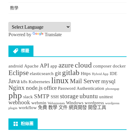
教學
Powered by
Translate
標籤
cloud
azure
API
android
Apache
app
composer
docker
gitlab
Eclipse
git
elasticsearch
Https
IDE
Hybrid App
linux
Java
Mail Server
mysql
k8s
Kubernetes
Nginx
node.js
office
Password Authentication
phonegap
php
storage
ubuntu
SMTP
slack
SSH
unittest
webhook
webmin
Windows
wordpress
Webminstats
wordpress
workflow
免費
教學
文件
網頁開發
開發工具
plugin
粉絲團