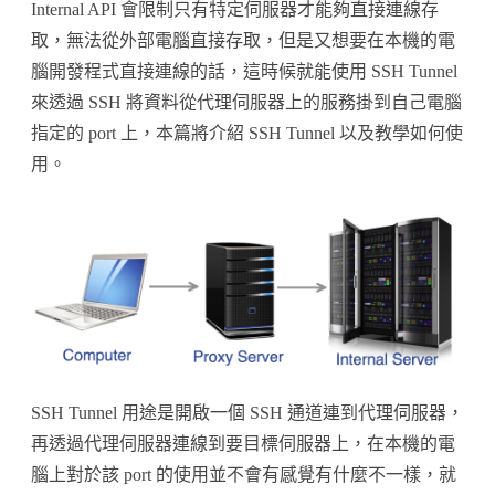
服
Internal API 會限制只有特定伺服器才能夠直接連線存
取，無法從外部電腦直接存取，但是又想要在本機的電
器
腦開發程式直接連線的話，這時候就能使用 SSH Tunnel
內
來透過 SSH 將資料從代理伺服器上的服務掛到自己電腦
部
指定的 port 上，本篇將介紹 SSH Tunnel 以及教學如何使
服
用。
務
綁
定
到
本
機
SSH Tunnel 用途是開啟一個 SSH 通道連到代理伺服器，
電
再透過代理伺服器連線到要目標伺服器上，在本機的電
腦
腦上對於該 port 的使用並不會有感覺有什麼不一樣，就