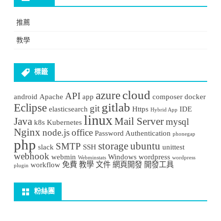
推薦
教學
標籤
cloud
azure
API
android
Apache
app
composer
docker
gitlab
Eclipse
git
elasticsearch
Https
IDE
Hybrid App
linux
Java
Mail Server
mysql
k8s
Kubernetes
Nginx
node.js
office
Password Authentication
phonegap
php
storage
ubuntu
SMTP
slack
SSH
unittest
webhook
webmin
Windows
wordpress
Webminstats
wordpress
workflow
免費
教學
文件
網頁開發
開發工具
plugin
粉絲團