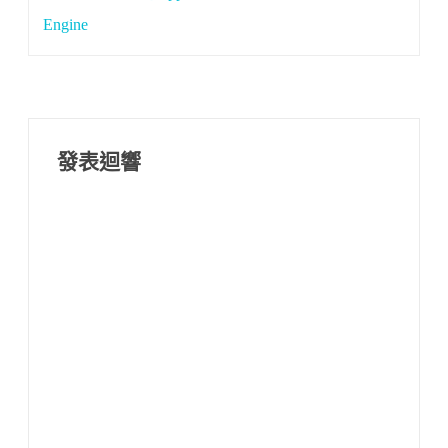
導
Engine
覽
發表迴響