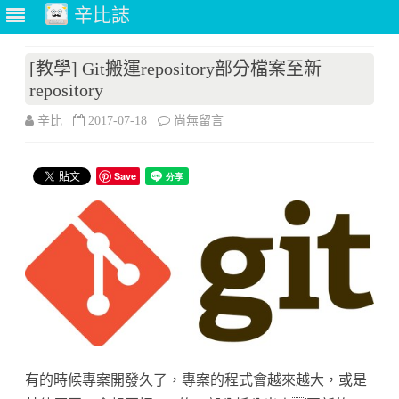
辛比誌
Skip
to
[教學] Git搬運repository部分檔案至新
content
repository
在
辛比
2017-07-18
尚無留言
〈[教
Save
學]
Git
搬
運
repository
部
分
有的時候專案開發久了，專案的程式會越來越大，或是