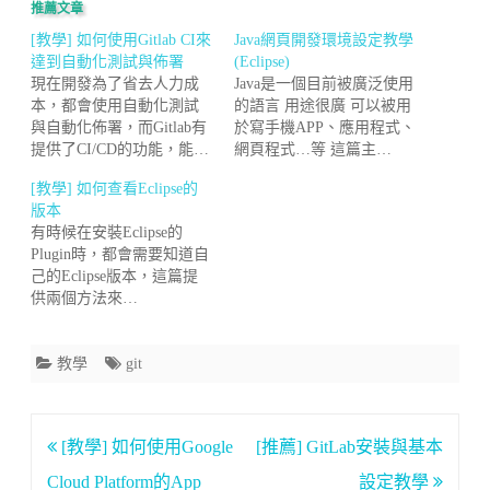
推薦文章
[教學] 如何使用Gitlab CI來
Java網頁開發環境設定教學
達到自動化測試與佈署
(Eclipse)
現在開發為了省去人力成
Java是一個目前被廣泛使用
本，都會使用自動化測試
的語言 用途很廣 可以被用
與自動化佈署，而Gitlab有
於寫手機APP、應用程式、
提供了CI/CD的功能，能…
網頁程式…等 這篇主…
[教學] 如何查看Eclipse的
版本
有時候在安裝Eclipse的
Plugin時，都會需要知道自
己的Eclipse版本，這篇提
供兩個方法來…
教學
git
文
[教學] 如何使用Google
[推薦] GitLab安裝與基本
章
Cloud Platform的App
設定教學