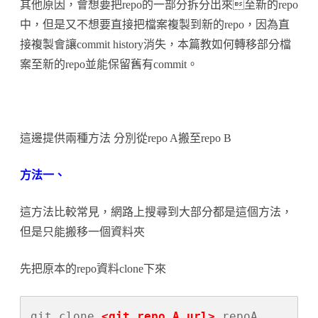
檔
其他原因，會想要把repo的一部分拆分出來至新的repo
中，但是又不想要直接把檔案複製到新的repo，因為直
案
接複製會讓commit history消失，本篇教如何轉移部分檔
至
案至新的repo並能保留舊有commit。
新
repository〉
中
這邊提供兩種方法 分別從repo A搬至repo B
方法一、
這方法比較常見，網路上搜尋到大部分都是這個方法，
但是只能搬移一個資料夾
先把原本的repo資料clone下來
git clone 
<git repo A url>